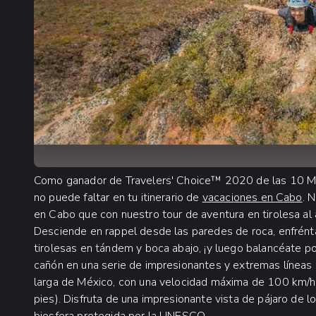
Como ganador de Travelers' Choice™ 2020 de las 10 Mej
no puede faltar en tu itinerario de
vacaciones en Cabo
. 
en Cabo que con nuestro tour de aventura en tirolesa al ai
Desciende en rappel desde las paredes de roca, enfrént
tirolesas en tándem y boca abajo, ¡y luego balancéate p
cañón en una serie de impresionantes y extremas líneas d
larga de México, con una velocidad máxima de 100 km/h
pies). Disfruta de una impresionante vista de pájaro de l
biosfera protegida por la UNESCO.