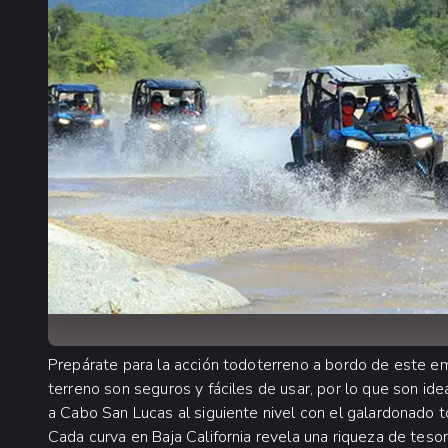
Prepárate para la acción todoterreno a bordo de este 
terreno son seguros y fáciles de usar, por lo que son id
a Cabo San Lucas al siguiente nivel con el galardonado
Cada curva en Baja California revela una riqueza de tesor