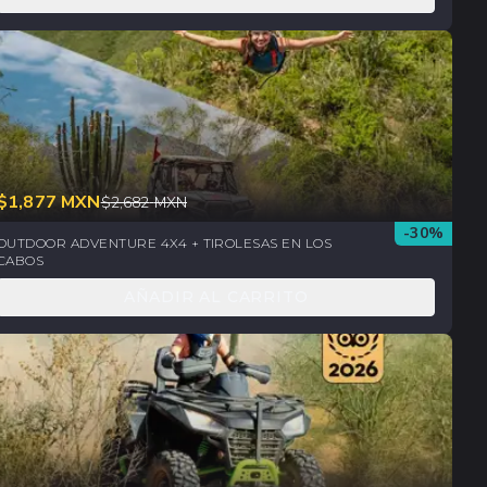
$
1,877
MXN
$
2,682
MXN
-
30
%
OUTDOOR ADVENTURE 4X4 + TIROLESAS EN LOS
CABOS
AÑADIR AL CARRITO