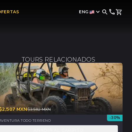
ENG
OFERTAS
TOURS RELACIONADOS
$
2,507
MXN
$
3,582
MXN
-
30
%
AVENTURA TODO TERRENO
AÑADIR AL CARRITO