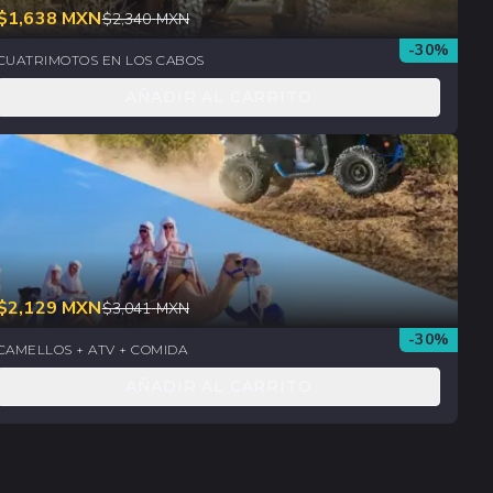
$
1,638
MXN
$
2,340
MXN
-
30
%
CUATRIMOTOS EN LOS CABOS
AÑADIR AL CARRITO
$
2,129
MXN
$
3,041
MXN
-
30
%
CAMELLOS + ATV + COMIDA
AÑADIR AL CARRITO