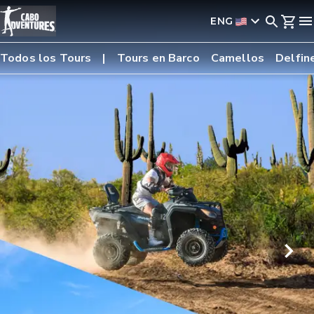
ENG
Todos los Tours
Tours en Barco
Camellos
Delfin