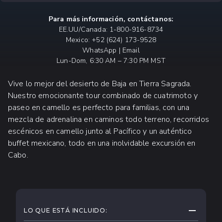
Para más información, contáctanos:
EE.UU/Canada: 1-800-916-8734
Mexico: +52 (624) 173-9528
WhatsApp | Email
Lun-Dom, 6:30 AM – 7:30 PM MST
Vive lo mejor del desierto de Baja en Tierra Sagrada.
Nuestro emocionante tour combinado de cuatrimoto y
paseo en camello es perfecto para familias, con una
mezcla de adrenalina en caminos todo terreno, recorridos
escénicos en camello junto al Pacífico y un auténtico
buffet mexicano, todo en una inolvidable excursión en
Cabo.
QUÉ ESPERAR
CONTRAE
LO QUE ESTÁ INCLUIDO: