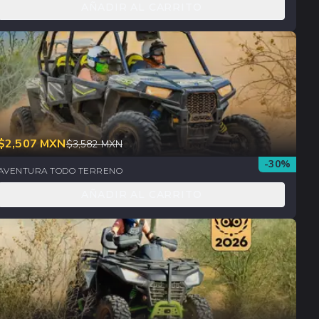
AÑADIR AL CARRITO
$
2,507
MXN
$
3,582
MXN
-
30
%
AVENTURA TODO TERRENO
AÑADIR AL CARRITO