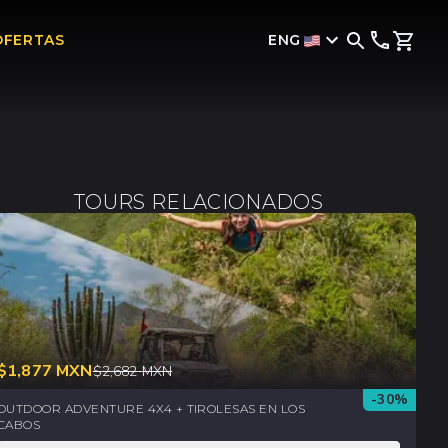
ENG
OFERTAS
TOURS RELACIONADOS
$
1,877
MXN
$
2,682
MXN
-
30
%
OUTDOOR ADVENTURE 4X4 + TIROLESAS EN LOS
CABOS