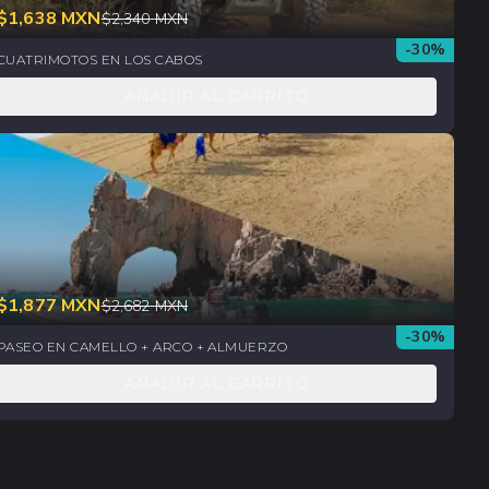
$
1,638
MXN
$
2,340
MXN
-
30
%
CUATRIMOTOS EN LOS CABOS
AÑADIR AL CARRITO
$
1,877
MXN
$
2,682
MXN
-
30
%
PASEO EN CAMELLO + ARCO + ALMUERZO
AÑADIR AL CARRITO