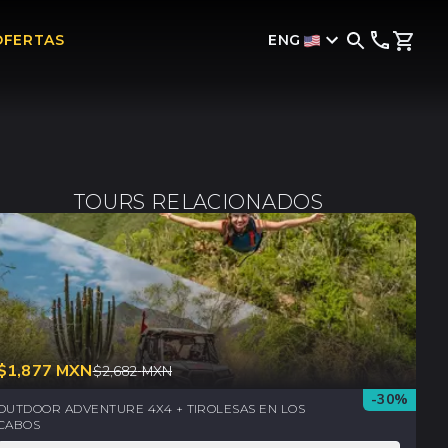
ENG
OFERTAS
TOURS RELACIONADOS
$
1,877
MXN
$
2,682
MXN
-
30
%
OUTDOOR ADVENTURE 4X4 + TIROLESAS EN LOS
CABOS