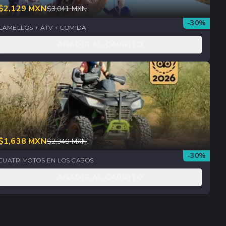
$
2,129
MXN
$
3,041
MXN
-
30
%
CAMELLOS + ATV + COMIDA
AÑADIR AL CARRITO
$
1,638
MXN
$
2,340
MXN
-
30
%
CUATRIMOTOS EN LOS CABOS
AÑADIR AL CARRITO