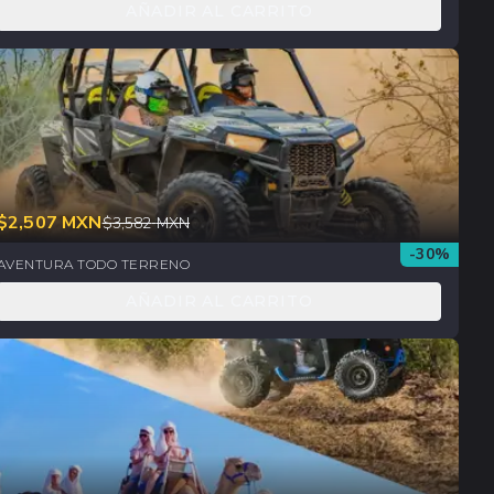
AÑADIR AL CARRITO
$
2,507
MXN
$
3,582
MXN
-
30
%
AVENTURA TODO TERRENO
AÑADIR AL CARRITO