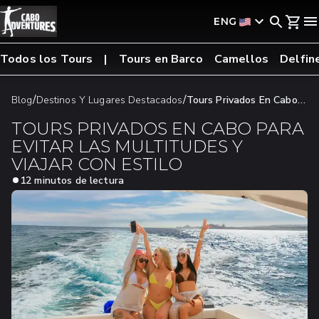
ENG
Todos los Tours
Tours en Barco
Camellos
Delfin
/
/
Blog
Destinos Y Lugares Destacados
Tours Privados En Cabo
Para Evitar Las Multitudes Y Viajar Con Estilo
TOURS PRIVADOS EN CABO PARA
EVITAR LAS MULTITUDES Y
VIAJAR CON ESTILO
12 minutos de lectura