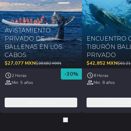
AVISTAMIENTO
PRIVADO DE
ENCUENTRO 
BALLENAS EN LOS
TIBURÓN BAL
CABOS
PRIVADO
$
27,077
MXN
$
42,852
MXN
$
38,682
MXN
$
61,21
-
30
%
2 Horas
8 Horas
Min. 5 años
Min. 8 años
CONOCE MÁS
CONOCE 