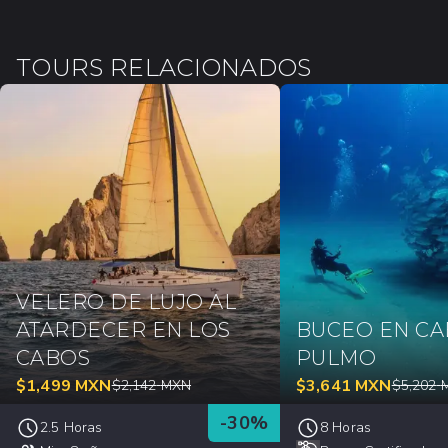
TOURS RELACIONADOS
VELERO DE LUJO AL
ATARDECER EN LOS
BUCEO EN C
CABOS
PULMO
$
1,499
MXN
$
3,641
MXN
$
2,142
MXN
$
5,202
-
30
%
2.5 Horas
8 Horas