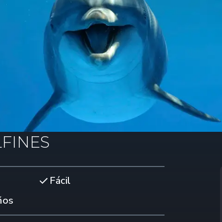
FINES
Fácil
ños