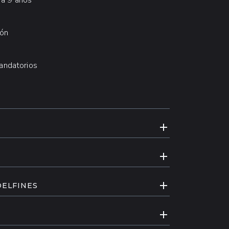
 a 9 años
ión
andatorios
EXPANDIR CONT
EXPANDIR CONT
EXPANDIR CONT
DELFINES
tella del Pacífico mientras te embarcas en
EXPANDIR CONT
mplejidades de su anatomía, desde sus
s. Aprende sobre sus hábitos alimenticios,