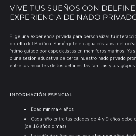
VIVE TUS SUEÑOS CON DELFIN
EXPERIENCIA DE NADO PRIVAD
Elige una experiencia privada para personalizar tu interacc
botella del Pacífico. Sumérgete en agua cristalina del océ
íntimo guiado por especialistas en mamíferos marinos. Ya
o una sesión educativa de cerca, nuestro nado privado p
entre los amantes de los delfines, las familias y los grupo
INFORMACIÓN ADICIONAL
INFORMACIÓN ESENCIAL
Edad mínima 4 años
Cada niño entre las edades de 4 y 9 años debe
(de 16 años o más)