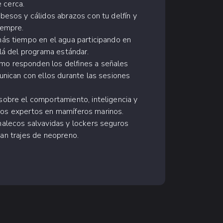
 cerca.
esos y cálidos abrazos con tu delfín y
iempre.
más tiempo en el agua participando en
llá del programa estándar.
o responden los delfines a señales
ican con ellos durante las sesiones
obre el comportamiento, inteligencia y
tros expertos en mamíferos marinos.
chalecos salvavidas y lockers seguros
nan trajes de neopreno.