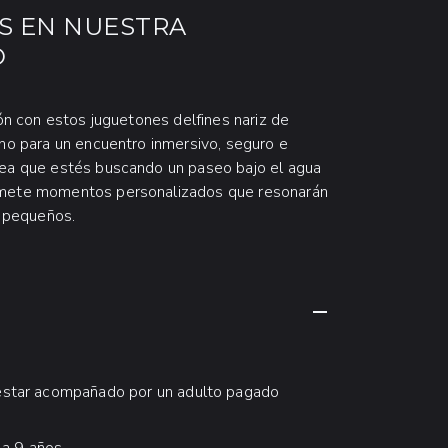
ES EN NUESTRA
O
ión con estos juguetones delfines nariz de
ano para un encuentro inmersivo, seguro e
 sea que estés buscando un paseo bajo el agua
romete momentos personalizados que resonarán
s pequeños.
CONTRAER CON
 estar acompañado por un adulto pagado