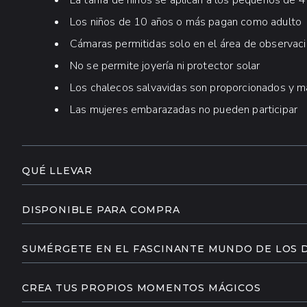
La tarifa de niños se aplican a los pequeños de 4
Los niños de 10 años o más pagan como adulto
Cámaras permitidas solo en el área de observac
No se permite joyería ni protector solar
Los chalecos salvavidas son proporcionados y m
Las mujeres embarazadas no pueden participar
QUÉ LLEVAR
Traje de baño
DISPONIBLE PARA COMPRA
Dinero para propinas, fotos y recuerdos
Fotos
SUMÉRGETE EN EL FASCINANTE MUNDO DE LOS 
Recuerdos
Explora el cautivador mundo de los delfines nariz de bo
nuestros tours privados con delfines. Descubre las co
CREA TUS PROPIOS MOMENTOS MÁGICOS
elegantes cuerpos hasta sus juguetonas aletas dorsale