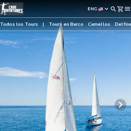
ENG
Todos los Tours
Tours en Barco
Camellos
Delfin