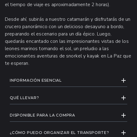
el tiempo de viaje es aproximadamente 2 horas).
Desde ahí, subirás a nuestro catamarán y disfrutarás de un
crucero panorámico con un delicioso desayuno a bordo,
preparando el escenario para un día épico. Luego,
quedarás encantado con las impresionantes vistas de los
leones marinos tomando el sol, un preludio a las
emocionantes aventuras de snorkel y kayak en La Paz que
te esperan.
INFORMACIÓN ADICIONAL
EXPAND
INFORMACIÓN ESENCIAL
Tarifa de Muelle y Boletos de entrada a
EXPAND
Balandra: $20 USD por persona
QUÉ LLEVAR?
Edad mínima: 5 años
Dinero para la tarifa de entrada y
EXPAND
muelle ($20 USD), propinas o fotos
DISPONIBLE PARA LA COMPRA
Se recomienda experiencia previa en
snorkel
Toallas
Fotos
EXPAND
¿CÓMO PUEDO ORGANIZAR EL TRANSPORTE?
Los huéspedes con problemas
Traje de baño
Recuerdos