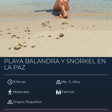
PLAYA BALANDRA Y SNORKEL EN
LA PAZ
9 Horas
Min. 5 Años
Moderado
Familias
Grupos Pequeños