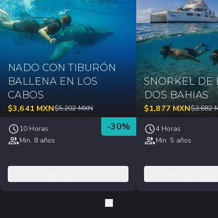
NADO CON TIBURÓN
BALLENA EN LOS
SNORKEL DE 
CABOS
DOS BAHIAS
$
3,641
MXN
$
1,877
MXN
$
5,202
MXN
$
2,682
-
30
%
10 Horas
4 Horas
Min. 8 años
Min. 5 años
AÑADIR AL CARRITO
AÑADIR AL C