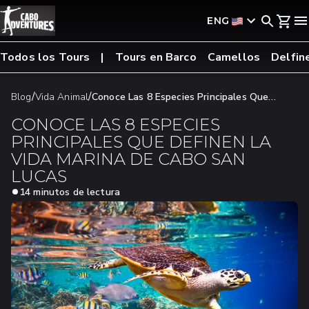
ENG
Todos los Tours
Tours en Barco
Camellos
Delfin
/
/
Blog
Vida Animal
Conoce Las 8 Especies Principales Que
Definen La Vida Marina De Cabo San Lucas
CONOCE LAS 8 ESPECIES
PRINCIPALES QUE DEFINEN LA
VIDA MARINA DE CABO SAN
LUCAS
14 minutos de lectura