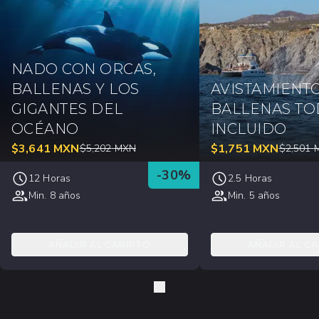
NADO CON ORCAS,
BALLENAS Y LOS
AVISTAMIENT
GIGANTES DEL
BALLENAS T
OCÉANO
INCLUIDO
$
3,641
MXN
$
1,751
MXN
$
5,202
MXN
$
2,501
-
30
%
12 Horas
2.5 Horas
Min. 8 años
Min. 5 años
AÑADIR AL CARRITO
AÑADIR AL C