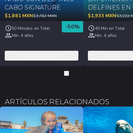
CABO SIGNATURE
DELFINES EN
$
1,881
MXN
$
1,933
MXN
$
3,762
MXN
$
3,222
-
50
%
50 Minutos en Total
40 Min en Total
Min. 4 años
Min. 4 años
AÑADIR AL CARRITO
AÑADIR AL C
ARTÍCULOS RELACIONADOS