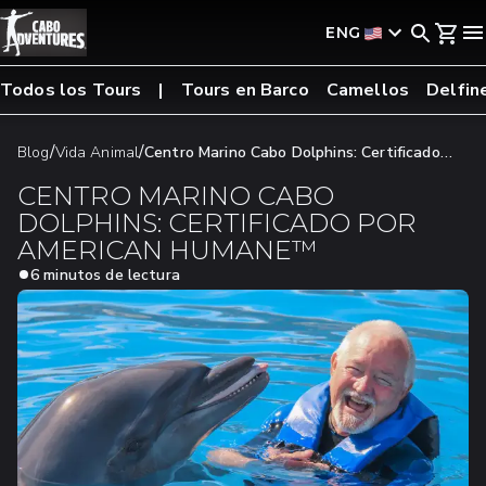
ENG
Todos los Tours
Tours en Barco
Camellos
Delfin
/
/
Blog
Vida Animal
Centro Marino Cabo Dolphins: Certificado
Por American Humane™
CENTRO MARINO CABO
DOLPHINS: CERTIFICADO POR
AMERICAN HUMANE™
6 minutos de lectura