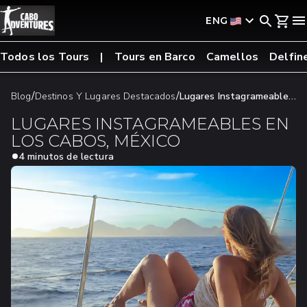
ENG
Todos los Tours
Tours en Barco
Camellos
Delfin
/
/
Blog
Destinos Y Lugares Destacados
Lugares Instagrameables
En Los Cabos, México
LUGARES INSTAGRAMEABLES EN
LOS CABOS, MÉXICO
4 minutos de lectura