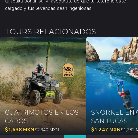
tu toalla por un ATV, asegúrate de que tu teléfono esté
cargado y tus leyendas sean ingeniosas.
TOURS RELACIONADOS
CUATRIMOTOS EN LOS
SNORKEL EN
CABOS
SAN LUCAS
$
1,638
MXN
$
1,247
MXN
$
2,340
MXN
$
1,781