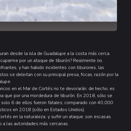
uran desde la isla de Guadalupe a la costa más cerca.
ocuparme por un ataque de tiburón? Realmente no.
friantes, y han habido incidentes con tiburones, las
os se deleitan con su principal presa, focas, razón por la
alupe.
ancos en el Mar de Cortés no te devorarán; de hecho, es
ma que por una mordedura de tiburón. En 2018, sólo se
y solo 6 de ellos fueron fatales; comparado con 40,000
ísticos en 2018 (sólo en Estados Unidos).
ortés en la naturaleza, y sufrir un ataque, son escasas.
alo a las autoridades más cercanas.