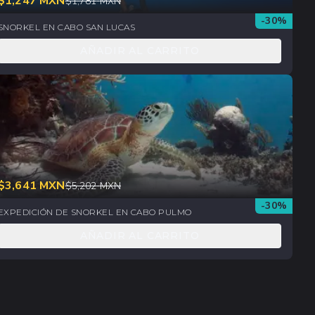
$
1,247
MXN
$
1,781
MXN
-
30
%
SNORKEL EN CABO SAN LUCAS
AÑADIR AL CARRITO
$
3,641
MXN
$
5,202
MXN
-
30
%
EXPEDICIÓN DE SNORKEL EN CABO PULMO
AÑADIR AL CARRITO