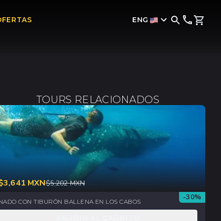
ENG
OFERTAS
TOURS RELACIONADOS
$
3,641
MXN
$
5,202
MXN
-
30
%
NADO CON TIBURÓN BALLENA EN LOS CABOS
AÑADIR AL CARRITO