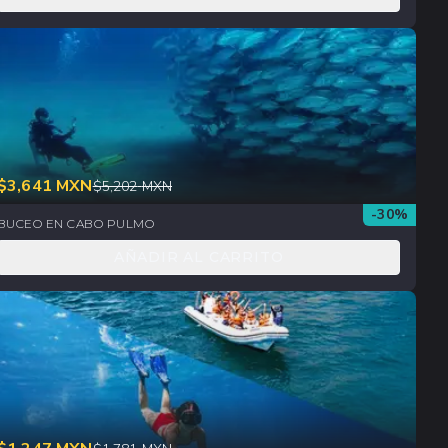
$
3,641
MXN
$
5,202
MXN
-
30
%
BUCEO EN CABO PULMO
AÑADIR AL CARRITO