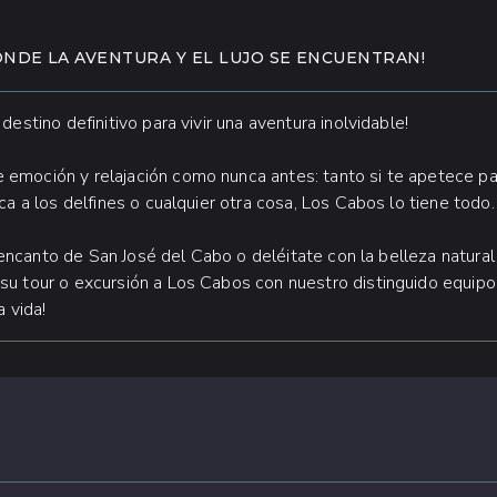
ONDE LA AVENTURA Y EL LUJO SE ENCUENTRAN!
estino definitivo para vivir una aventura inolvidable!
emoción y relajación como nunca antes: tanto si te apetece p
ca a los delfines o cualquier otra cosa, Los Cabos lo tiene todo.
el encanto de San José del Cabo o deléitate con la belleza natura
su tour o excursión a Los Cabos con nuestro distinguido equip
a vida!